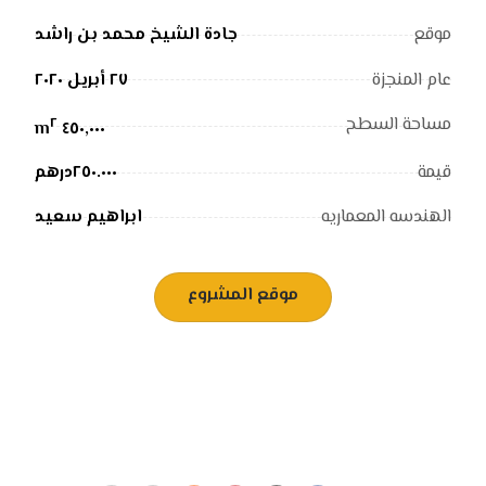
موقع
جادة الشيخ محمد بن راشد
عام المنجزة
٢٧ أبريل ٢٠٢٠
مساحة السطح
٢
٤٥٠,٠٠٠ m
قيمة
٢٥٠.٠٠٠درهم
الهندسه المعماريه
ابراهیم سعید
موقع المشروع