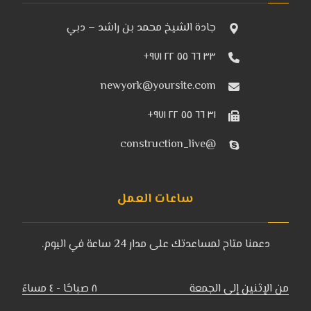
جادة الشيخ محمد بن راشد – دبي
٣٣ ٦٦ ٥٥ ۲۲ ۹۷۱+
newyork@yoursite.com
٣۱ ٦٦ ٥٥ ۲۲ ۹۷۱+
@construction_live
ساعات العمل
دعمنا متاح لمساعدتك على مدار 24 ساعة في اليوم.
من الإثنين إلى الجمعة
٨ صباحًا - ٤ مساءً