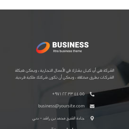
الشركة هي أي كيان يشارك في الأعمال التجارية ، ويمكن هيكلة
الشركات بطرق مختلفة ، ويمكن أن تكون شركتك ملكية فردية.
٥٥ ٤٤ ٣٣ ٢٢ ٩٧١+
business@yoursite.com
جادة الشيخ محمد بن راشد – دبي