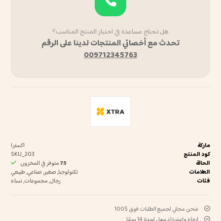
هل تحتاج مساعدة في اختيار المنتج المناسب؟
تحدث مع أخصائي المنتجات لدينا على الرقم
009712345763
ماركة
اکسترا
كود المنتج
SKU_203
الحالة
73
متوفر في المخزون
العلامات
تكنولوجيا
,
صغير
,
صناعي
,
طبيعي
فئات
رجال
,
مجموعات
,
نساء
شحن مجاني لجميع الطلبات فوق $100
إرجاع واسترداد سهل لمدة 14 يومًا