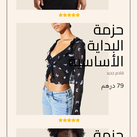
حزمة
تم التقييم
4.50
من 5
البداية
الأساسية
قادم جديد
79
درهم
حزمة
تم التقييم
4.75
من 5