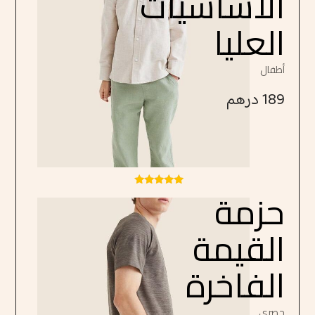
الأساسيات
العليا
أطفال
189
درهم
حزمة
تم التقييم
4.75
من 5
القيمة
الفاخرة
حصري