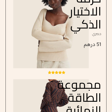
الاختيار
الذكي
حصري
51
درهم
مجموعة
تم التقييم
4.50
من 5
الطاقة
النهائية