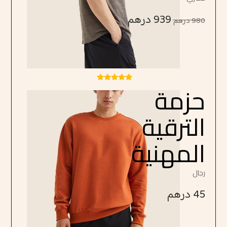
939
درهم
980
درهم
حزمة
تم التقييم
4.75
من 5
الترقية
المهنية
رجال
45
درهم