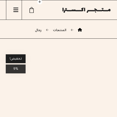
المنتجات
رجال
تخفيض!
9%