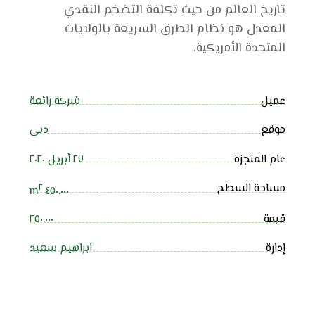
تاريخ العالم من حيث تكلفة التضخم النقدي
المعدل هو نظام الطرق السريعة بالولايات
المتحدة الأمريكية.
عميل
شركة رائعة
موقع
دبی
عام المنجزة
٢٧ أبريل ٢٠٢٠
مساحة السطح
٢
٤٥٠,٠٠٠ m
قيمة
٢٥٠.٠٠٠
إدارة
ابراهيم سعيد