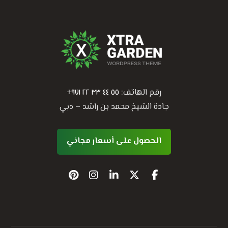
رقم الهاتف:
٥٥ ٤٤ ٣٣ ٢٢ ۹۷۱+
جادة الشيخ محمد بن راشد – دبي
الحصول على أسعار مجاني