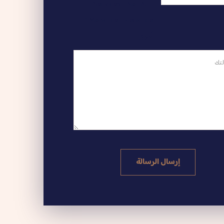
"Services" "Nail Art"
"Manicure" "Pedicure"
أخرى]