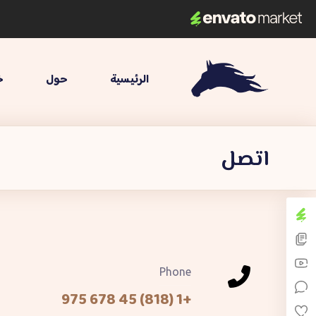
الرئيسية
حول
خ
اتصل
Phone
+1 (818) 45 678 975