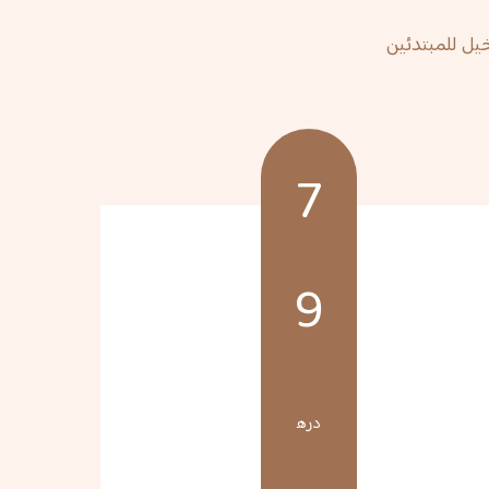
يل للمبتدئين
7
9
دره