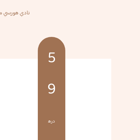
نادي هورسي مع
5
9
دره