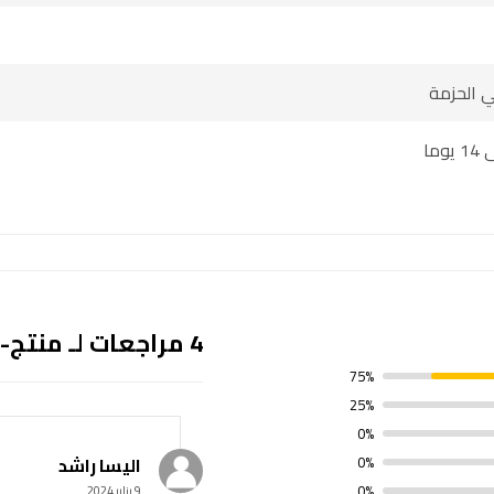
ي الحزمة
وما
4 مراجعات لـ
منتج-
75%
25%
0%
0%
الیسا راشد
0%
9 يناير 2024