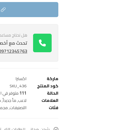
هل تحتاج مساعدة 
تحدث مع أخصائ
09712345763
ماركة
اکسترا
كود المنتج
SKU_436
الحالة
111
متوفر في ا
العلامات
لاعب
,
ماً جديداً
,
م
فئات
التصنيفات
,
مجمو
شحن مجاني للطلبات التي تزيد قي