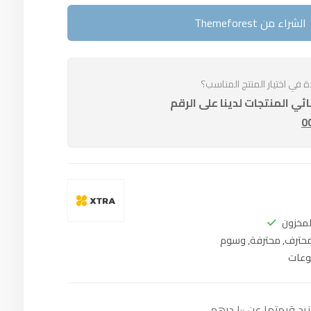
الشراء من Themeforest
في اختيار المنتج المناسب؟
ي المنتجات لدينا على الرقم
0
لمخزون
حترف
,
محترفة
,
وسوم
عات
متها عن ۱۰۰ درهم