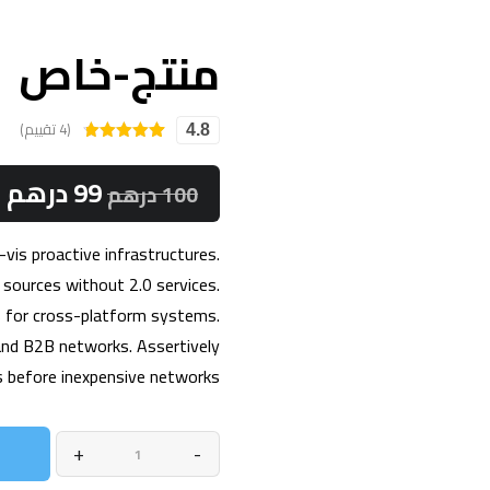
منتج-خاص
(4 تقييم)
4.8
4
تم التقييم بـ
4.75
من 5
99
درهم
بناءً على
100
درهم
تقييم
عملاء
-vis proactive infrastructures.
” sources without 2.0 services.
s for cross-platform systems.
and B2B networks. Assertively
s before inexpensive networks.
+
-