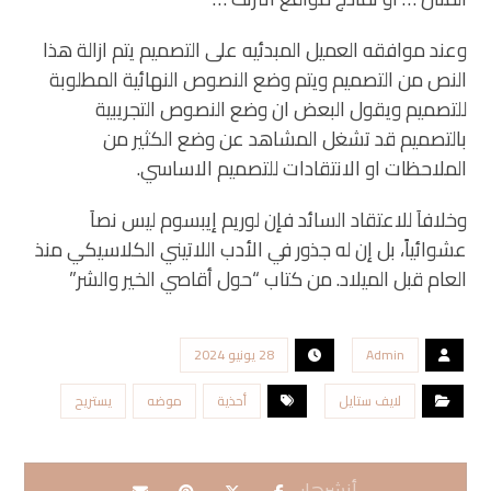
وعند موافقه العميل المبدئيه على التصميم يتم ازالة هذا
النص من التصميم ويتم وضع النصوص النهائية المطلوبة
للتصميم ويقول البعض ان وضع النصوص التجريبية
بالتصميم قد تشغل المشاهد عن وضع الكثير من
الملاحظات او الانتقادات للتصميم الاساسي.
وخلافاَ للاعتقاد السائد فإن لوريم إيبسوم ليس نصاَ
عشوائياً، بل إن له جذور في الأدب اللاتيني الكلاسيكي منذ
العام قبل الميلاد. من كتاب “حول أقاصي الخير والشر”
Admin
28 يونيو 2024
لايف ستايل
أحذية
موضه
يستريح