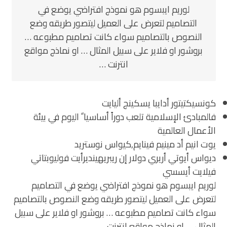
لوريم ايبسوم هو نموذج افتراضي يوضع في
التصاميم لتعرض على العميل ليتصور طريقه وضع
النصوص بالتصاميم سواء كانت تصاميم مطبوعه …
بروشور او فلاير على سبيل المثال … او نماذج مواقع
انترنت …
كونسيكتيتور أدايبا يسكينج أليايت
فالمبادئ الإسلامية تلعب دوراً أساسيا ً اليوم في بيئة
الأعمال العالمية
يوت انيم أد مينيم فينايم,كيواس نوستريد
ديواس أيوتي أريري دولار إن ريبريهينديرأيت فوليوبتاتي
فيلايت أيسسي
لوريم ايبسوم هو نموذج افتراضي يوضع في التصاميم
لتعرض على العميل ليتصور طريقه وضع النصوص بالتصاميم
سواء كانت تصاميم مطبوعه … بروشور او فلاير على سبيل
المثال … او نماذج مواقع انترنت …