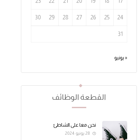
23
22
21
20
19
18
17
30
29
28
27
26
25
24
31
« يونيو
القطعة الوظائف
نحن معا على الشاطئ
28 يونيو 2024