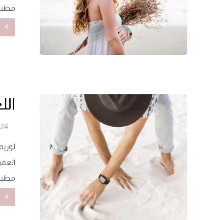
مطبوع
ق
ال
24 يونيو 2024
لوريم
العمي
مطبوع
ق