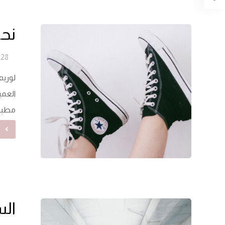
نح
28 يونيو 2024
لوريم
العمي
مطبوع
ق
الس