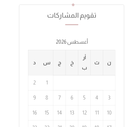
تقويم المشاركات
أغسطس 2026
أر
ن
ث
خ
ج
س
د
ب
2
1
9
8
7
6
5
4
3
16
15
14
13
12
11
10