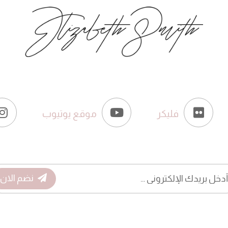
فليكر
موقع يوتيوب
نضم الان