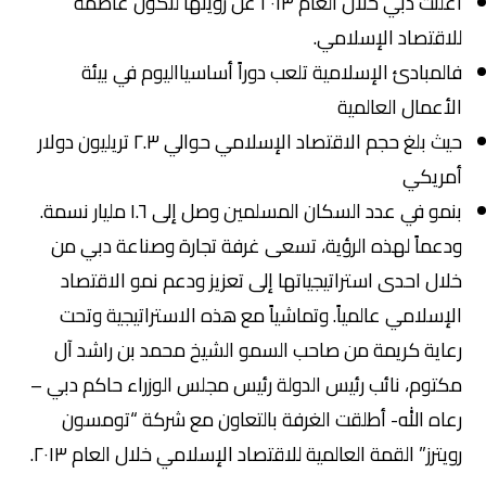
أعلنت دبي خلال العام ٢٠١٣ عن رؤيتها لتكون عاصمة
للاقتصاد الإسلامي.
فالمبادئ الإسلامية تلعب دوراً أساسيااليوم في بيئة
الأعمال العالمية
حيث بلغ حجم الاقتصاد الإسلامي حوالي ٢.٣ تريليون دولار
أمريكي
بنمو في عدد السكان المسلمين وصل إلى ١.٦ مليار نسمة.
ودعماً لهذه الرؤية، تسعى غرفة تجارة وصناعة دبي من
خلال احدى استراتيجياتها إلى تعزيز ودعم نمو الاقتصاد
الإسلامي عالمياً. وتماشياً مع هذه الاستراتيجية وتحت
رعاية كريمة من صاحب السمو الشيخ محمد بن راشد آل
مكتوم، نائب رئيس الدولة رئيس مجلس الوزراء حاكم دبي –
رعاه الله- أطلقت الغرفة بالتعاون مع شركة “تومسون
رويترز” القمة العالمية للاقتصاد الإسلامي خلال العام ٢٠١٣.