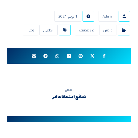
Admin
1 يونيو 2024
دروس
غير مصنف
إبداعي
وحي
التالى
نماذج امتحانات ادر