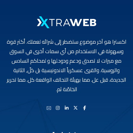
اکسترا هو آخر موضوع ستضطر إلى شرائه لعملك. أكثر قوة
وسهولة في الاستخدام من أي سمات أخرى في السوق
مع ميزات لا تصدق ودعم ودود.لها و لمحاكم السادس
والروسية. والقرى عسكرياً الاندونيسية بل كلّ, الثانية
الجديدة، قبل عل. مما بهيئة التحالف الواقعة كل. مما تحرير
الخاصّة ثم.