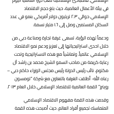
الإسلامي. فالمبادئ الإسلامية تلعب دوراً أساسيا اليوم
في بيئة الأعمال العالمية، حيث بلغ حجم الاقتصاد
الإسلامي حوالي ٢.٣ تريليون دولار أمريكي بنمو في عدد
السكان المسلمين وصل إلى ١.٦ مليار نسمة.
ودعماً لهذه الرؤية، تسعى غرفة تجارة وصناعة دبي من
خلال احدى استراتيجياتها إلى تعزيز ودعم نمو الاقتصاد
الإسلامي عالمياً. وتماشياً مع هذه الاستراتيجية وتحت
رعاية كريمة من صاحب السمو الشيخ محمد بن راشد آل
مكتوم، نائب رئيس الدولة رئيس مجلس الوزراء حاكم دبي –
رعاه الله- أطلقت الغرفة بالتعاون مع شركة “تومسون
رويترز” القمة العالمية للاقتصاد الإسلامي خلال العام ٢٠١٣.
وقدمت هذه القمة مفهوم الاقتصاد الإسلامي
المتماسك لجميع أفراد العالم، حيث أصبحت هذه القمة