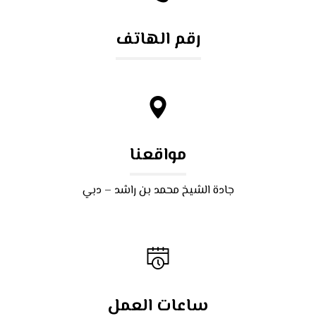
رقم الهاتف
٥٥ ٤٤ ٣٣ ٢٢ ٩٧١+
مواقعنا
جادة الشيخ محمد بن راشد – دبي
ساعات العمل