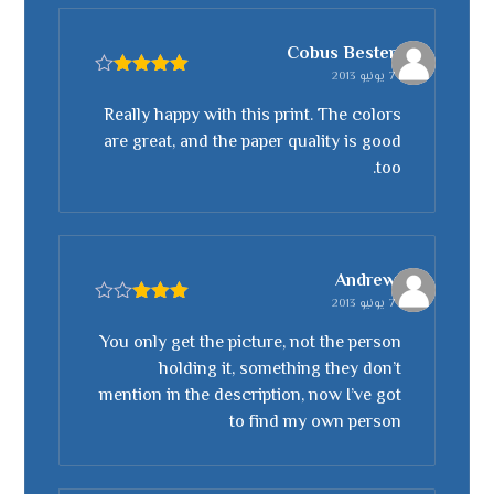
Cobus Bester
7 يونيو 2013
تم التقييم
4
من 5
Really happy with this print. The colors
are great, and the paper quality is good
too.
Andrew
7 يونيو 2013
تم
التقييم
You only get the picture, not the person
3
من
holding it, something they don’t
5
mention in the description, now I’ve got
to find my own person