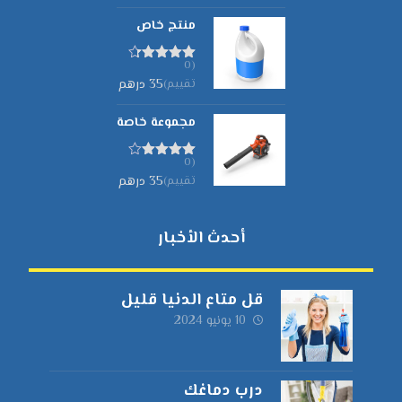
منتج خاص
(0
تم التقييم
تقييم)
35
درهم
4.30
من 5
مجموعة خاصة
(0
تم التقييم
تقييم)
35
درهم
4.00
من
5
أحدث الأخبار
قل متاع الدنيا قليل
10 يونيو 2024
درب دماغك