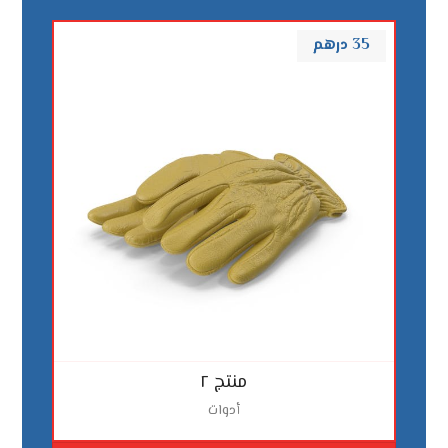
35
درهم
منتج ٢
أدوات