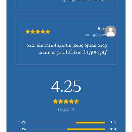
هبة
29 نوفمبر 2025
تم التقييم
5
من 5
جودة ممتازة وسعر مناسب. استخدمته لعدة
أيام وكان الأداء ثابتًا. أنصح به بشدة.
4.25
(8 تقييم)
38%
5 ★
50%
4 ★