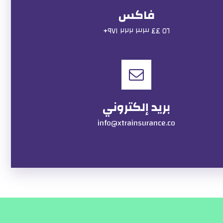
فاكس
٥٦ ٤٤ ٣٣ ٢٢٢ ٩٧١+
بريد إلكتروني
info@xtrainsurance.co