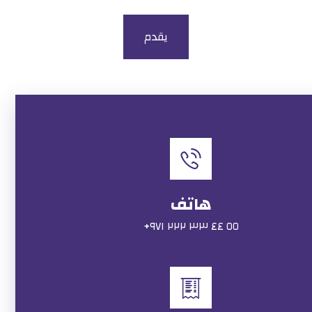
هاتف
٥٥ ٤٤ ٣٣ ٢٢٢ ٩٧١+