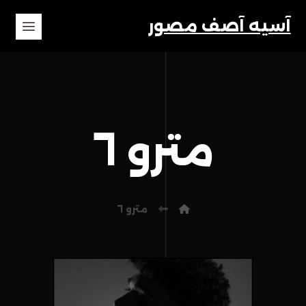
آسیه آصف مصور
مترو ٦
مترو ٦