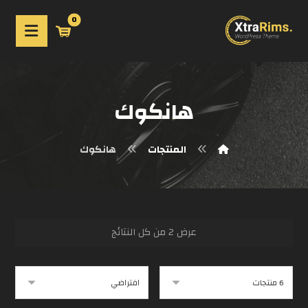
هانكوك
المنتجات
هانكوك
عرض ⁦2⁩ من كل النتائج