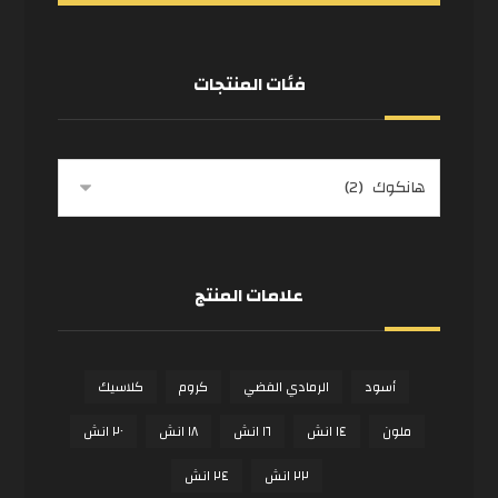
فئات المنتجات
علامات المنتج
أسود
الرمادي الفضي
كروم
كلاسيك
ملون
١٤ انش
١٦ انش
١٨ انش
٢٠ انش
٢٢ انش
٢٤ انش