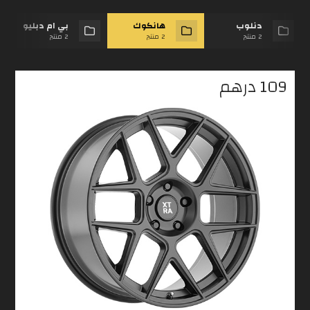
دنلوب
هانكوك
بي ام دبليو
2 منتج
2 منتج
2 منتج
109
درهم