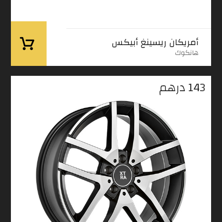
أمريكان ريسينغ أبيكس
هانكوك
143
درهم