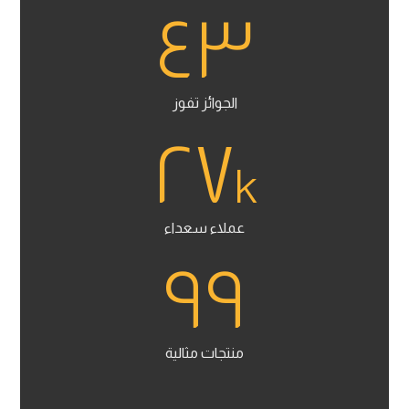
٤٣
الجوائز تفوز
٢٧
k
عملاء سعداء
٩٩
منتجات مثالية