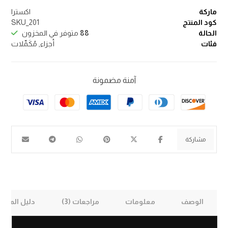
ماركة
اكسترا
كود المنتج
SKU_201
الحالة
88
متوفر في المخزون
فئات
أجزاء
,
مُكَمِّلات
آمنة مضمونة
الوصف
معلومات
مراجعات (3)
دليل المقا