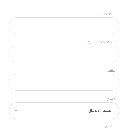
اسمك (*)
بريدك الالكتروني (*)
هاتف
قسم
سؤالك