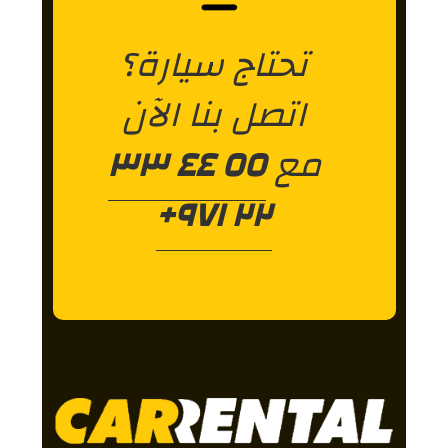
تحتاج سيارة؟
اتصل بنا الآن
مع
٥٥ ٤٤ ٣٣
٢٢ ٩٧١+