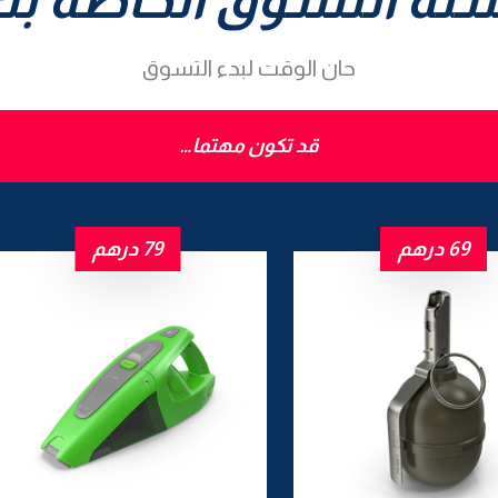
حان الوقت لبدء التسوق
قد تكون مهتما…
69
درهم
79
درهم