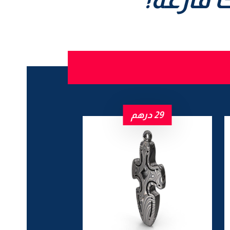
29
درهم