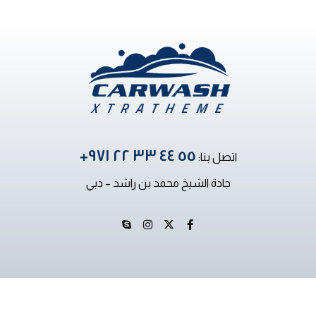
٥٥ ٤٤ ٣٣ ٢٢ ٩٧١+
اتصل بنا:
جادة الشيخ محمد بن راشد – دبي