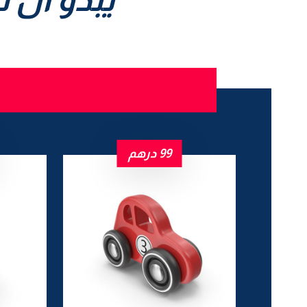
99
درهم