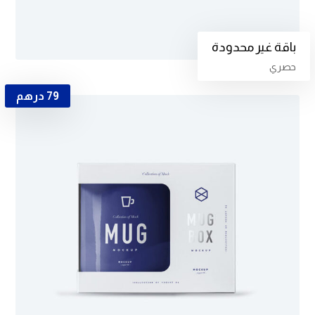
باقة غير محدودة
حصري
79
درهم