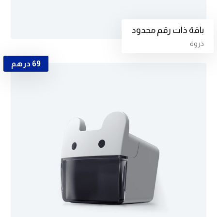
باقة ذات رقم محدود
ذروة
69
درهم