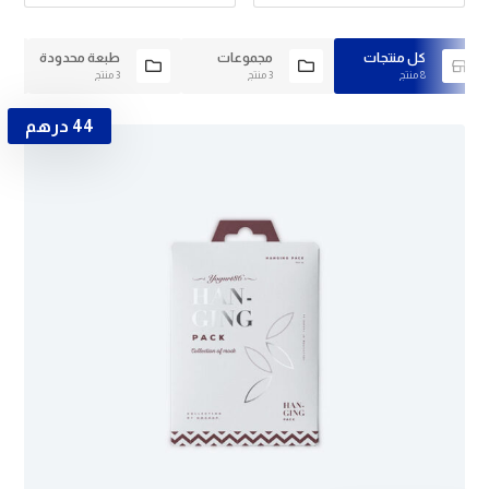
كل منتجات
مجموعات
طبعة محدودة
8 منتج
3 منتج
3 منتج
44
درهم