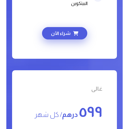
البيتكوين
شراء الآن
غالی
٥٩٩
درهم
/ کل شهر