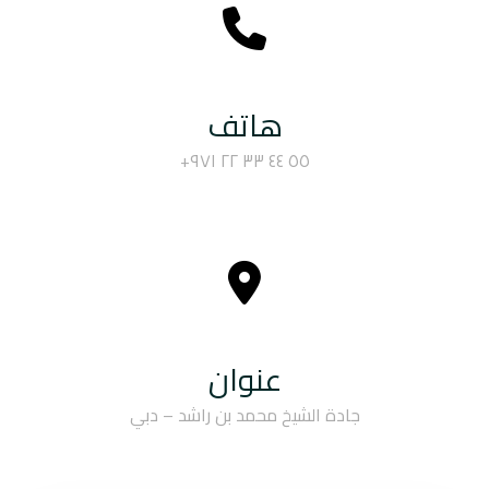
هاتف
٥٥ ٤٤ ٣٣ ٢٢ ٩٧١+
عنوان
جادة الشيخ محمد بن راشد – دبي