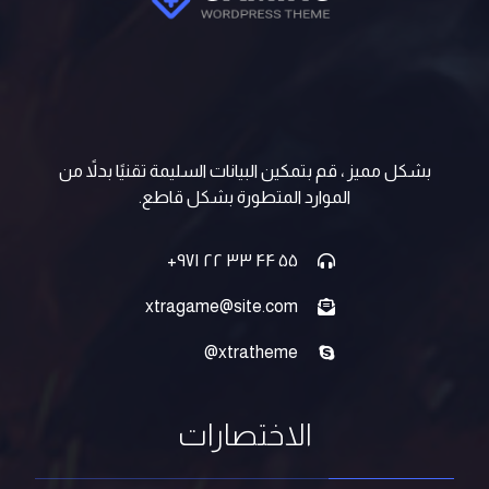
بشكل مميز ، قم بتمكين البيانات السليمة تقنيًا بدلاً من
الموارد المتطورة بشكل قاطع.
۵۵ ۴۴ ۳۳ ۲۲ ۹۷۱+
xtragame@site.com
xtratheme@
الاختصارات