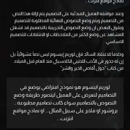
نماذج مواقع انترنت …
وعند موافقه العميل المبدئيه على التصميم يتم ازالة هذا النص
من التصميم ويتم وضع النصوص النهائية المطلوبة للتصميم
ويقول البعض ان وضع النصوص التجريبية بالتصميم قد تشغل
المشاهد عن وضع الكثير من الملاحظات او الانتقادات للتصميم
الاساسي.
وخلافاَ للاعتقاد السائد فإن لوريم إيبسوم ليس نصاَ عشوائياً، بل
إن له جذور في الأدب اللاتيني الكلاسيكي منذ العام قبل الميلاد.
من كتاب “حول أقاصي الخير والشر”
لوريم ايبسوم هو نموذج افتراضي يوضع في
التصاميم لتعرض على العميل ليتصور طريقه وضع
النصوص بالتصاميم سواء كانت تصاميم مطبوعه …
بروشور او فلاير على سبيل المثال … او نماذج مواقع
انترنت …