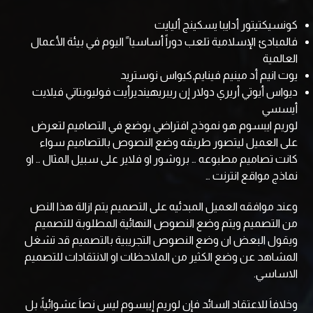
كونسيكتيتور أدايبا يسكينج أليايت
فالمبادئ الإسلامية تلعب دوراً أساسيا ً اليوم في بيئة الأعمال
العالمية
يوت انيم أد مينيم فينايم,كيواس نوستريد
ديواس أيوتي أريري دولار إن ريبريهينديرأيت فوليوبتاتي فيلايت
أيسسي
لوريم ايبسوم هو نموذج افتراضي يوضع في التصاميم لتعرض
على العميل ليتصور طريقه وضع النصوص بالتصاميم سواء
كانت تصاميم مطبوعه … بروشور او فلاير على سبيل المثال … او
نماذج مواقع انترنت …
وعند موافقه العميل المبدئيه على التصميم يتم ازالة هذا النص
من التصميم ويتم وضع النصوص النهائية المطلوبة للتصميم
ويقول البعض ان وضع النصوص التجريبية بالتصميم قد تشغل
المشاهد عن وضع الكثير من الملاحظات او الانتقادات للتصميم
الاساسي.
وخلافاَ للاعتقاد السائد فإن لوريم إيبسوم ليس نصاَ عشوائياً، بل