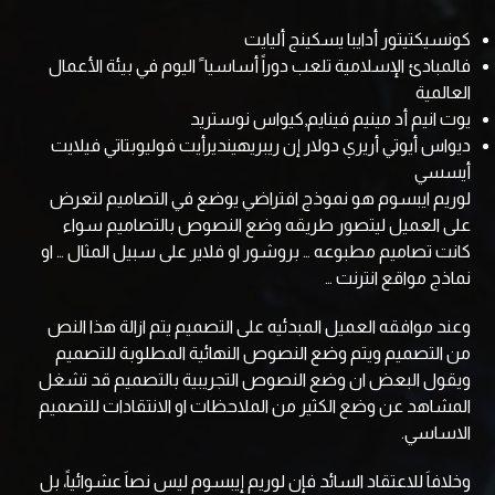
كونسيكتيتور أدايبا يسكينج أليايت
فالمبادئ الإسلامية تلعب دوراً أساسيا ً اليوم في بيئة الأعمال
العالمية
يوت انيم أد مينيم فينايم,كيواس نوستريد
ديواس أيوتي أريري دولار إن ريبريهينديرأيت فوليوبتاتي فيلايت
أيسسي
لوريم ايبسوم هو نموذج افتراضي يوضع في التصاميم لتعرض
على العميل ليتصور طريقه وضع النصوص بالتصاميم سواء
كانت تصاميم مطبوعه … بروشور او فلاير على سبيل المثال … او
نماذج مواقع انترنت …
وعند موافقه العميل المبدئيه على التصميم يتم ازالة هذا النص
من التصميم ويتم وضع النصوص النهائية المطلوبة للتصميم
ويقول البعض ان وضع النصوص التجريبية بالتصميم قد تشغل
المشاهد عن وضع الكثير من الملاحظات او الانتقادات للتصميم
الاساسي.
وخلافاَ للاعتقاد السائد فإن لوريم إيبسوم ليس نصاَ عشوائياً، بل