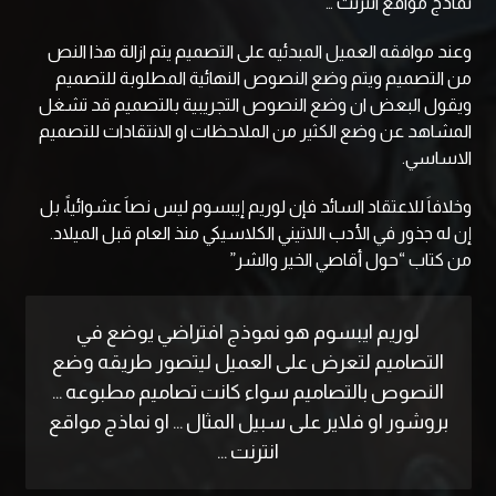
نماذج مواقع انترنت …
وعند موافقه العميل المبدئيه على التصميم يتم ازالة هذا النص
من التصميم ويتم وضع النصوص النهائية المطلوبة للتصميم
ويقول البعض ان وضع النصوص التجريبية بالتصميم قد تشغل
المشاهد عن وضع الكثير من الملاحظات او الانتقادات للتصميم
الاساسي.
وخلافاَ للاعتقاد السائد فإن لوريم إيبسوم ليس نصاَ عشوائياً، بل
إن له جذور في الأدب اللاتيني الكلاسيكي منذ العام قبل الميلاد.
من كتاب “حول أقاصي الخير والشر”
لوريم ايبسوم هو نموذج افتراضي يوضع في
التصاميم لتعرض على العميل ليتصور طريقه وضع
النصوص بالتصاميم سواء كانت تصاميم مطبوعه …
بروشور او فلاير على سبيل المثال … او نماذج مواقع
انترنت …