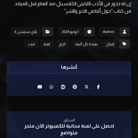
إن له جذور في الأدب اللاتيني الكلاسيكي منذ العام قبل الميلاد.
من كتاب “حول أقاصي الخير والشر”
Admin
1 يونيو 2024
بلاي ستيشن ٤
إفراج
بعيدة كل البعد
تاريخ
لعبه
ميت
السابق
احصل على لعبة مجانية للكمبيوتر الآن متجر
متواضع