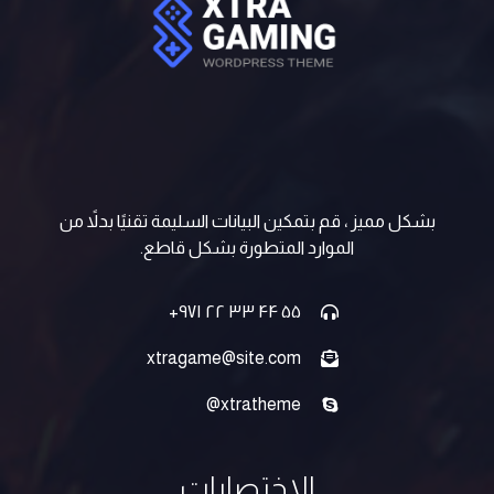
بشكل مميز ، قم بتمكين البيانات السليمة تقنيًا بدلاً من
الموارد المتطورة بشكل قاطع.
۵۵ ۴۴ ۳۳ ۲۲ ۹۷۱+
xtragame@site.com
xtratheme@
الاختصارات