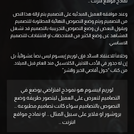
نماذج مواقع انترنت …
وعند موافقه العميل المبدئيه على التصميم يتم ازالة هذا النص
من التصميم ويتم وضع النصوص النهائية المطلوبة للتصميم
ويقول البعض ان وضع النصوص التجريبية بالتصميم قد تشغل
المشاهد عن وضع الكثير من الملاحظات او الانتقادات للتصميم
الاساسي.
وخلافاَ للاعتقاد السائد فإن لوريم إيبسوم ليس نصاَ عشوائياً، بل
إن له جذور في الأدب اللاتيني الكلاسيكي منذ العام قبل الميلاد.
من كتاب “حول أقاصي الخير والشر”
لوريم ايبسوم هو نموذج افتراضي يوضع في
التصاميم لتعرض على العميل ليتصور طريقه وضع
النصوص بالتصاميم سواء كانت تصاميم مطبوعه …
بروشور او فلاير على سبيل المثال … او نماذج مواقع
انترنت …