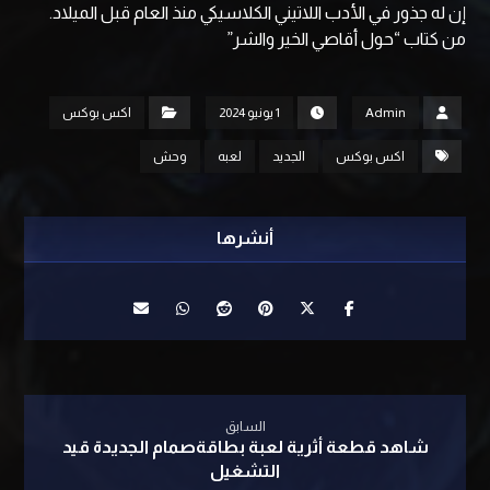
إن له جذور في الأدب اللاتيني الكلاسيكي منذ العام قبل الميلاد.
من كتاب “حول أقاصي الخير والشر”
Admin
1 يونيو 2024
اكس بوكس
اكس بوكس
الجديد
لعبه
وحش
السابق
شاهد قطعة أثرية لعبة بطاقةصمام الجديدة قيد
التشغيل