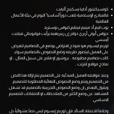
كونسيكتيتور أدايبا يسكينج أليايت
فالمبادئ الإسلامية تلعب دوراً أساسيا ً اليوم في بيئة الأعمال
العالمية
يوت انيم أد مينيم فينايم,كيواس نوستريد
ديواس أيوتي أريري دولار إن ريبريهينديرأيت فوليوبتاتي فيلايت
أيسسي
لوريم ايبسوم هو نموذج افتراضي يوضع في التصاميم لتعرض
على العميل ليتصور طريقه وضع النصوص بالتصاميم سواء
كانت تصاميم مطبوعه … بروشور او فلاير على سبيل المثال … او
نماذج مواقع انترنت …
وعند موافقه العميل المبدئيه على التصميم يتم ازالة هذا النص
من التصميم ويتم وضع النصوص النهائية المطلوبة للتصميم
ويقول البعض ان وضع النصوص التجريبية بالتصميم قد تشغل
المشاهد عن وضع الكثير من الملاحظات او الانتقادات للتصميم
الاساسي.
وخلافاَ للاعتقاد السائد فإن لوريم إيبسوم ليس نصاَ عشوائياً، بل