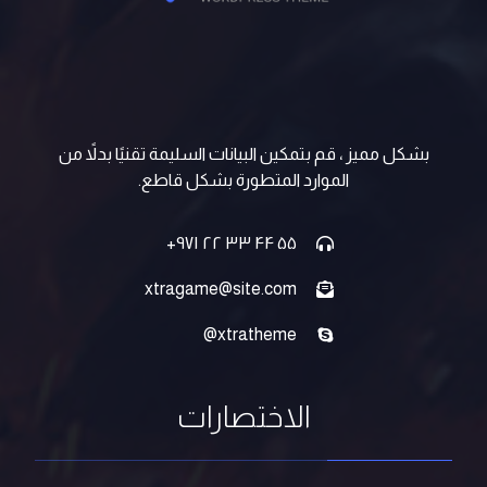
بشكل مميز ، قم بتمكين البيانات السليمة تقنيًا بدلاً من
الموارد المتطورة بشكل قاطع.
۵۵ ۴۴ ۳۳ ۲۲ ۹۷۱+
xtragame@site.com
xtratheme@
الاختصارات