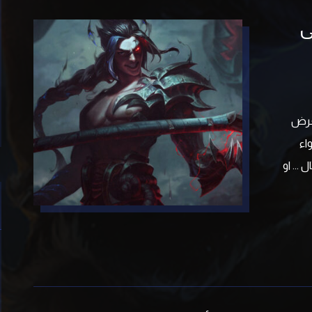
ی
تعرض
اء
... او