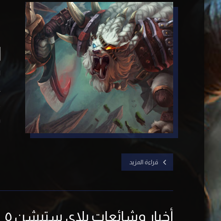
ض
ا
ل
ع
ك
ن
قراءة المزيد
أخبار وشائعات بلاي ستيشن ٥