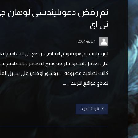
تم رفض دعوىليندسي لوهان ج
تی ای
1 يونيو 2024
لوريم ايبسوم هو نموذج افتراضي يوضع في التصاميم ل
على العميل ليتصور طريقه وضع النصوص بالتصاميم سو
كانت تصاميم مطبوعه ... بروشور او فلاير على سبيل المثال 
نماذج مواقع انترنت ... ...
قراءة المزيد