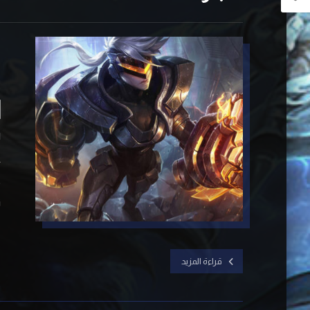
ل
خ
ل
ع
ك
ن
قراءة المزيد