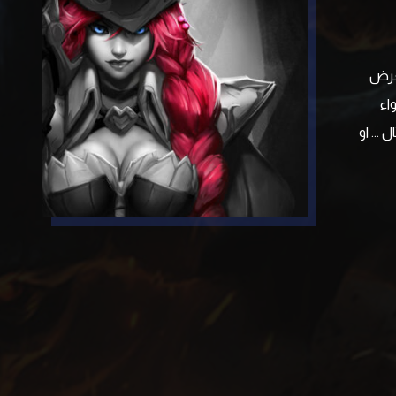
تعرض
اء
... او