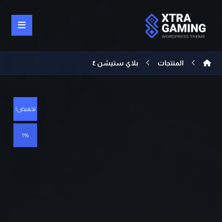
المنتجات
بلاي ستيشن ٤
تخفيض!
1%