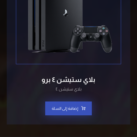
بلاي ستيشن ٤ برو
بلاي ستيشن ٤
إضافة إلى السلة