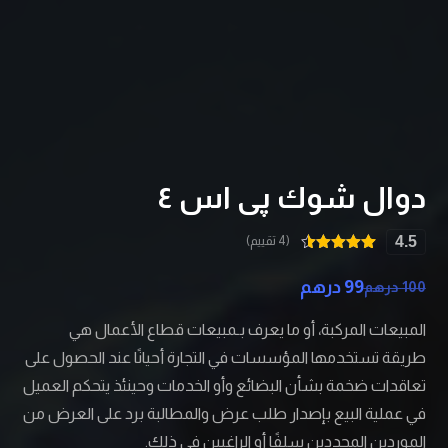
دوال شوك پی اس ٤
4.5
(4 تقييم)
4
تم التقييم
بـ
4.50
من
99
درهم
100
درهم
5 بناءً على
تقييم
عملاء
المبيعات المركبة، أو ما يعرف بـمبيعات قطاع الأعمال هي
طريقة تستخدمها المؤسسات في التجارة أحيانًا عند الحصول على
تعاقدات ضخمة بشأن البضائع وأو الخدمات وحينئذ يتحكم العميل
في عملية البيع بإصدار طلب عرض والمطالبة برد على العرض من
الموردين المحددين سلفًا أو الراغبين في ذلك.