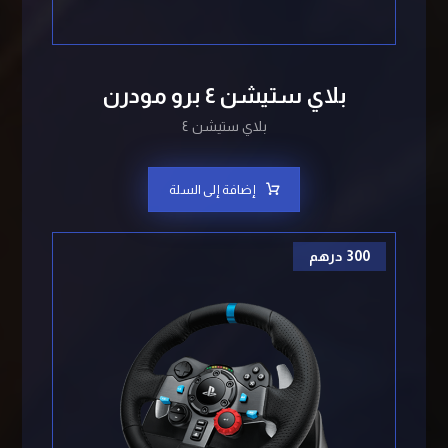
بلاي ستيشن ٤ برو مودرن
بلاي ستيشن ٤
إضافة إلى السلة
300
درهم