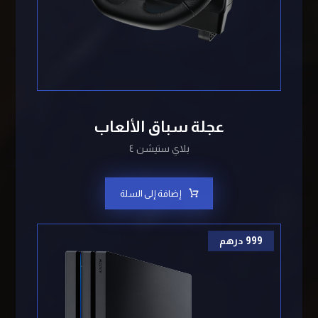
عجلة سباق الألعاب
بلاي ستيشن ٤
إضافة إلى السلة
999
درهم