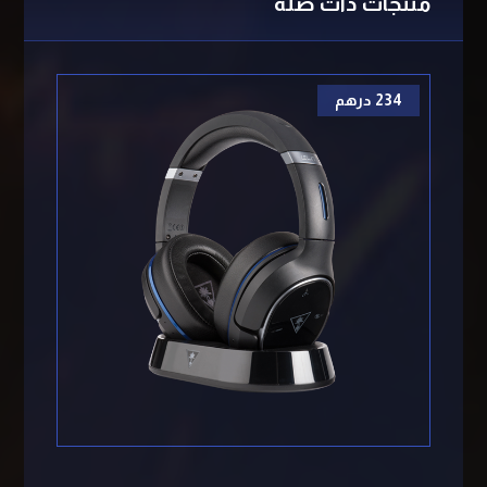
منتجات ذات صلة
234
درهم