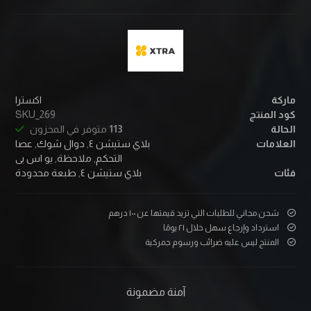
ماركة
اکسترا
كود المنتج
SKU_269
الحالة
113
متوفر في المخزون
العلامات
بلاي ستيشن ٤
,
دوال شوك
,
عصا
التحكم
,
ملاحظة
,
یو اس بی
فئات
بلاي ستيشن ٤
,
طبعة محدودة
شحن مجاني للطلبات التي تزيد قيمتها عن ۱۰۰ درهم
استرداد وإرجاع سهل خلال ۲۱ يومًا
المنتج ليس عليه ضرائب ورسوم جمركية
آمنة مضمونة