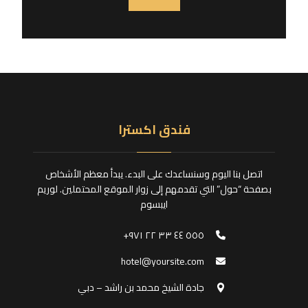
فندق اكسترا
اتصل بنا اليوم وسنساعدك على البدء. يبدأ معظم الأشخاص
بصفحة “حول” التي تقدمهم إلى زوار الموقع المحتملين. لوريم
ايبسوم
٥٥٥ ٤٤ ٣٣ ٢٢ ٩٧١+
hotel@yoursite.com
جادة الشيخ محمد بن راشد – دبي