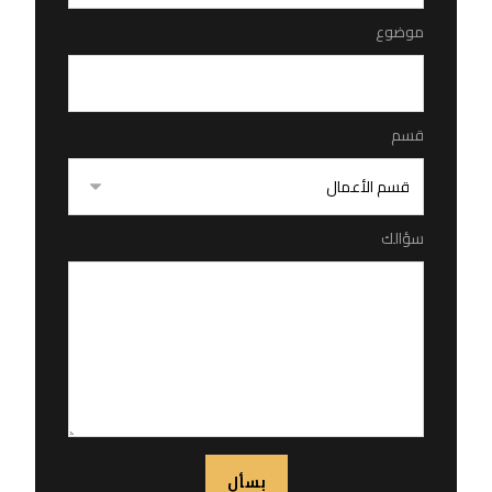
موضوع
قسم
سؤالك