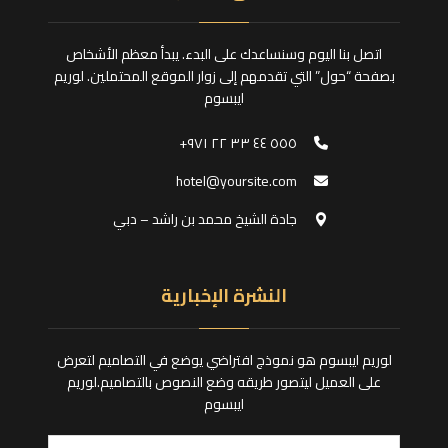
اتصل بنا اليوم وسنساعدك على البدء. يبدأ معظم الأشخاص
بصفحة “حول” التي تقدمهم إلى زوار الموقع المحتملين. لوريم
ايبسوم
٥٥٥ ٤٤ ٣٣ ٢٢ ٩٧١+
hotel@yoursite.com
جادة الشيخ محمد بن راشد – دبي
النشرة الإخبارية
لوريم ايبسوم هو نموذج افتراضي يوضع في التصاميم لتعرض
على العميل ليتصور طريقه وضع النصوص بالتصاميم.لوريم
ايبسوم