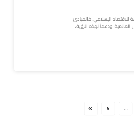
تها لتكون عاصمة للاقتصاد الإسلامي. فالمبادئ
ل العالمية. ودعماً لهذه الرؤية،
5
…