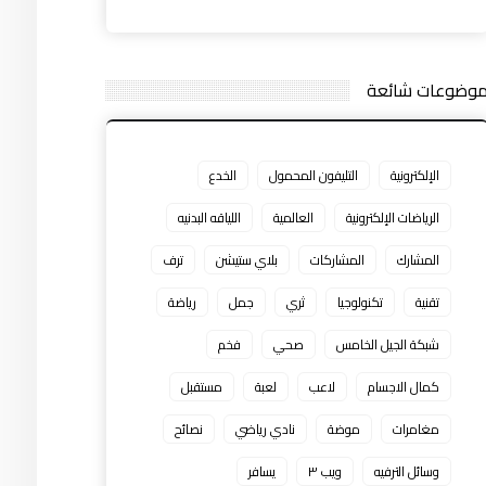
وضوعات شائعة
الإلكترونية
التليفون المحمول
الخدع
الرياضات الإلكترونية
العالمية
اللياقه البدنيه
المشارك
المشاركات
بلاي ستيشن
ترف
تقنية
تكنولوجيا
ثري
جمل
رياضة
شبكة الجيل الخامس
صحي
فخم
كمال الاجسام
لاعب
لعبة
مستقبل
مغامرات
موضة
نادي رياضي
نصائح
وسائل الترفيه
ويب ٣
يسافر