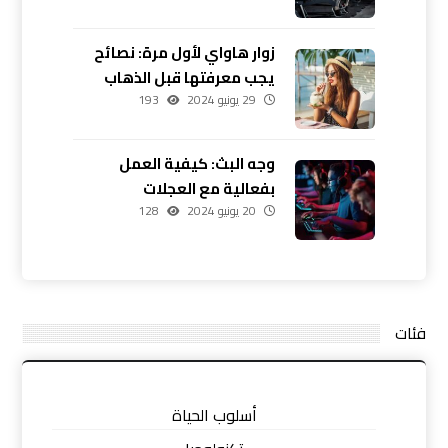
زوار هاواي لأول مرة: نصائح
يجب معرفتها قبل الذهاب
29 يونيو 2024
193
وجه البث: كيفية العمل
بفعالية مع العجلات
20 يونيو 2024
128
فئات
أسلوب الحياة