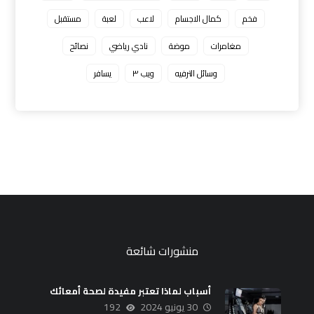
فخم
كمال الاجسام
لاعب
لعبة
مستقبل
مغامرات
موضة
نادي رياضي
نصائح
وسائل الترفيه
ويب ٣
يسافر
منشورات شائعة
أسباب لماذا تعتبر مفيدة لصحة أمعائك
30 يونيو 2024
192