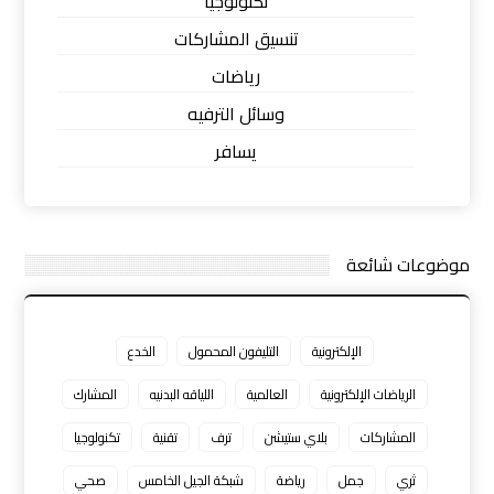
تكنولوجيا
تنسيق المشاركات
رياضات
وسائل الترفيه
يسافر
موضوعات شائعة
الإلكترونية
التليفون المحمول
الخدع
الرياضات الإلكترونية
العالمية
اللياقه البدنيه
المشارك
المشاركات
بلاي ستيشن
ترف
تقنية
تكنولوجيا
ثري
جمل
رياضة
شبكة الجيل الخامس
صحي