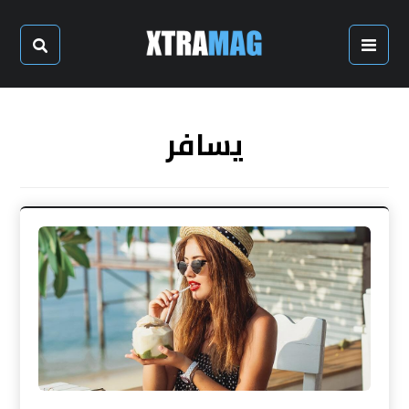
يسافر