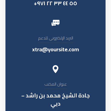
٥٥ ٤٤ ٣٣ ٢٢ ٩٧١+
البريد الإلكتروني للدعم
xtra@yoursite.com
عنوان المكتب
جادة الشيخ محمد بن راشد –
دبي