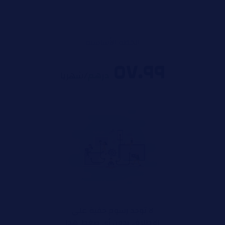
الخطة الأساسية
٥٧.٩٩
درهم
/شهريا
لا توجد رسوم خفية على
الإطلاق. بدون أي ضغط. هذا