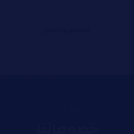
التطوير والدفع
توقف عن مطاردة المال وابدأ في
مطاردة العاطفة.
النشرة الإخبارية
خصوماتنا