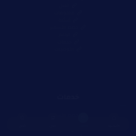
اتصل
معلومات
أسئلة
خطط التسعير
الدعم
خدمات
التوصیات
خدمات
خطط التسعير
تسویق
الأساسية
خدمات
محل
اتصل
مدیر