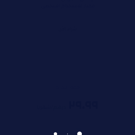
ممتاز للاستخدام الشخصي.
شراء الآن
خطة البداية
٢٩.٩٩
درهم
/شهريا