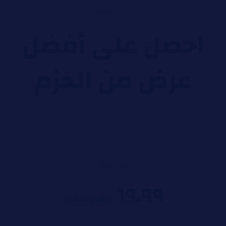
خطط التسعير
احصل على أفضل
عرض من الحزم
خطة عمل
٦٩.٩٩
درهم
/شهريا