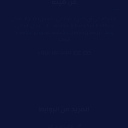
عن هيئة
الشركة هي أي كيان ينخرط في الأعمال التجارية. يمكن
هيكلة الشركات بطرق مختلفة. على سبيل المثال ،
يمكن أن تكون شركتك مؤسسة فردية أو شراكة أو
شركة.
٥٥ ٤٤ ٣٣ ٢٢ ٩٧١+
المزيد من الروابط
معلومات عنا