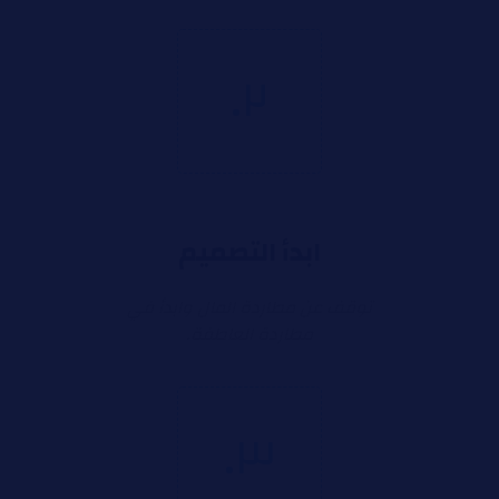
٢.
ابدأ التصميم
توقف عن مطاردة المال وابدأ في
مطاردة العاطفة.
٣.