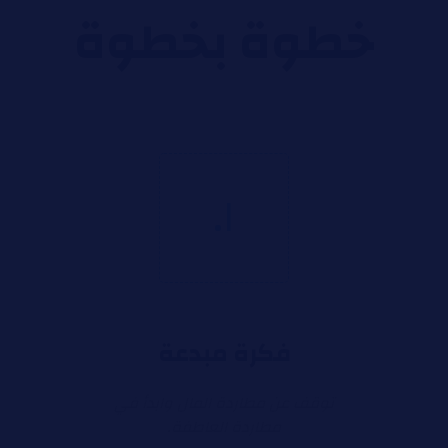
خطوة بخطوة
١.
فكرة مبدعة
توقف عن مطاردة المال وابدأ في
مطاردة العاطفة.