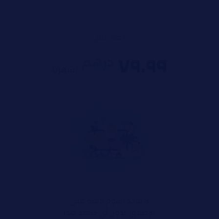
خطة عمل
٧٩.٩٩
درهم
/شهریا
لا توجد رسوم خفية على
الإطلاق. بدون أي ضغط. هذا