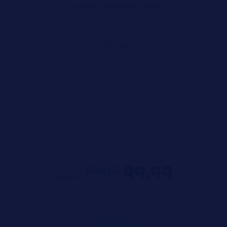
ممتاز للاستخدام الشخصي.
شراء الآن
الخطة الأساسية
۹٩.٩٩
درهم
/شهریا