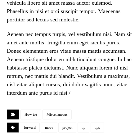
vehicula libero sit amet massa auctor euismod.
Phasellus in nisi et orci suscipit tempor. Maecenas
porttitor sed lectus sed molestie.
Aenean nec tempus turpis, vel vestibulum nisi. Nam sit
amet ante mollis, fringilla enim eget iaculis purus.
Donec elementum eros vitae massa mattis accumsan.
Aenean tristique dolor eu nibh tincidunt congue. In hac
habitasse platea dictumst. Nunc aliquam lorem id nisl
rutrum, nec mattis dui blandit. Vestibulum a maximus,
nisl vitae aliquet cursus, dui dolor sagittis nunc, vitae
interdum ante purus id nisi./
How to?
Miscellaneous
forward
move
project
tip
tips