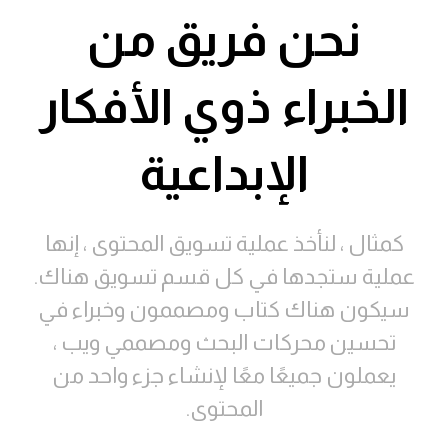
نحن فريق من
الخبراء ذوي الأفكار
الإبداعية
كمثال ، لنأخذ عملية تسويق المحتوى ، إنها
عملية ستجدها في كل قسم تسويق هناك.
سيكون هناك كتاب ومصممون وخبراء في
تحسين محركات البحث ومصممي ويب ،
يعملون جميعًا معًا لإنشاء جزء واحد من
المحتوى.