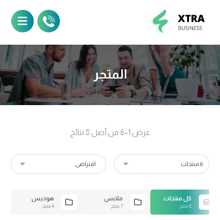
المتجر
عرض 1–6 من أصل 8 نتائج
كل منتجات
ملابس
هوديس
8 منتج
7 منتج
4 منتج