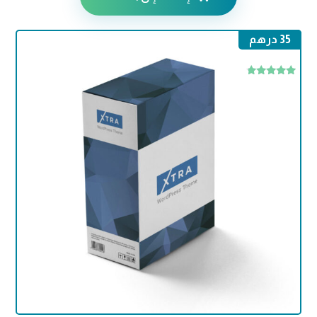
35
درهم
تم التقييم
4.50
من 5