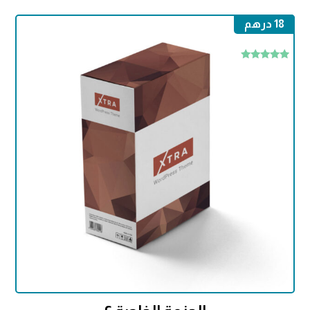
18
درهم
تم التقييم
4.75
من 5