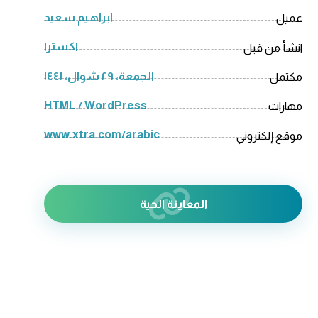
ابراهيم سعيد
عميل
اکسترا
انشأ من قبل
الجمعة، ٢٩ شوال، ١٤٤١
مكتمل
HTML / WordPress
مهارات
www.xtra.com/arabic
موقع إلكتروني
المعاينة الحية