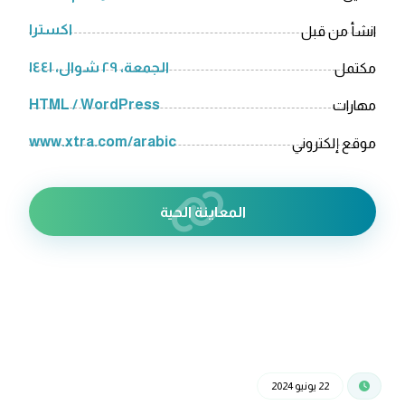
اکسترا
انشأ من قبل
الجمعة، ٢٩ شوال، ١٤٤١
مكتمل
HTML / WordPress
مهارات
www.xtra.com/arabic
موقع إلكتروني
المعاينة الحية
22 يونيو 2024