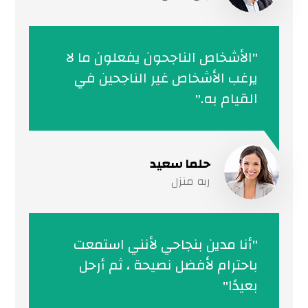
"الأشخاص الناجحون يفعلون ما لا
يرغب الأشخاص غير الناجحين في
القيام به."
حلما سعید
ربه منزل
"أنا مدين بنجاحي لأنني استمعت
باحترام لأفضل نصيحة ، ثم أرحل
بعيدًا"