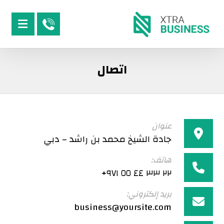
اتصال
عنوان
جادة الشيخ محمد بن راشد – دبي
هاتف:
٢٢ ٣٣ ٤٤ ٥٥ ٩٧١+
بريد إلكتروني:
business@yoursite.com