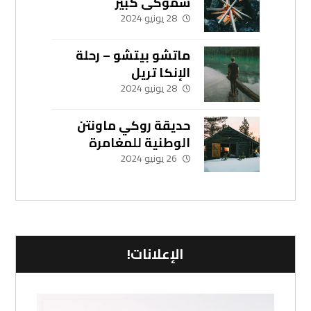
سموكي كبير
28 يونيو 2024
ماتشو بيتشو – رحلة
الإنكا تريل
28 يونيو 2024
حديقة روكي ماونتن
الوطنية للمغامرة
العائلية
26 يونيو 2024
الإعلانات!