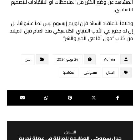
المشاهد عن وضع الكثير من الملاحظات او الانتقادات للتصميم
الاساسي.
وخلافاَ للاعتقاد السائد فإن لوريم إيبسوم ليس نصاَ عشوائياً، بل
إن له جذور في الأدب اللاتيني الكلاسيكي منذ العام قبل الميلاد.
من كتاب “حول أقاصي الخير والشر”
Admin
24 يونيو 2024
جبل
الجبال
سموكي
مغامرة
السابق
جبال سموكي العظيمة للعائلة في عطلة نهاية