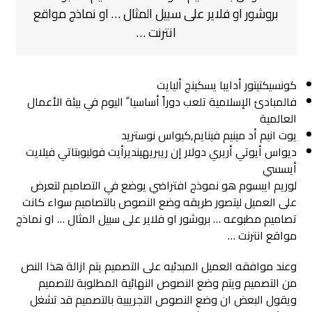
بروشور او فلاير على سبيل المثال … او نماذج مواقع
انترنت …
كونسيكتيتور أدايبا يسكينج أليايت
فالمبادئ الإسلامية تلعب دوراً أساسيا ً اليوم في بيئة الأعمال
العالمية
يوت انيم أد مينيم فينايم,كيواس نوستريد
ديواس أيوتي أريري دولار إن ريبريهينديرأيت فوليوبتاتي فيلايت
أيسسي
لوريم ايبسوم هو نموذج افتراضي يوضع في التصاميم لتعرض
على العميل ليتصور طريقه وضع النصوص بالتصاميم سواء كانت
تصاميم مطبوعه … بروشور او فلاير على سبيل المثال … او نماذج
مواقع انترنت …
وعند موافقه العميل المبدئيه على التصميم يتم ازالة هذا النص
من التصميم ويتم وضع النصوص النهائية المطلوبة للتصميم
ويقول البعض ان وضع النصوص التجريبية بالتصميم قد تشغل