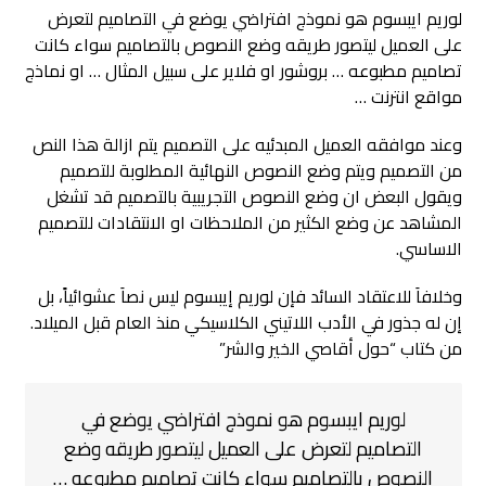
لوريم ايبسوم هو نموذج افتراضي يوضع في التصاميم لتعرض
على العميل ليتصور طريقه وضع النصوص بالتصاميم سواء كانت
تصاميم مطبوعه … بروشور او فلاير على سبيل المثال … او نماذج
مواقع انترنت …
وعند موافقه العميل المبدئيه على التصميم يتم ازالة هذا النص
من التصميم ويتم وضع النصوص النهائية المطلوبة للتصميم
ويقول البعض ان وضع النصوص التجريبية بالتصميم قد تشغل
المشاهد عن وضع الكثير من الملاحظات او الانتقادات للتصميم
الاساسي.
وخلافاَ للاعتقاد السائد فإن لوريم إيبسوم ليس نصاَ عشوائياً، بل
إن له جذور في الأدب اللاتيني الكلاسيكي منذ العام قبل الميلاد.
من كتاب “حول أقاصي الخير والشر”
لوريم ايبسوم هو نموذج افتراضي يوضع في
التصاميم لتعرض على العميل ليتصور طريقه وضع
النصوص بالتصاميم سواء كانت تصاميم مطبوعه …