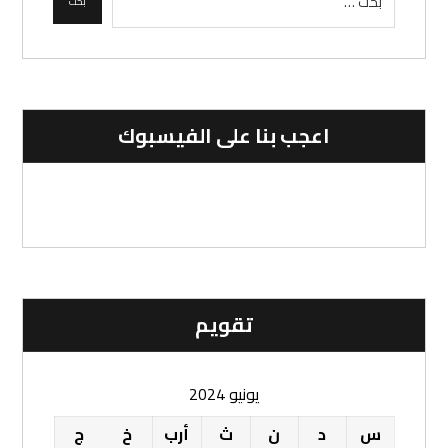
اعجب بنا على الفيسبوك
تقویم
يونيو 2024
س
د
ن
ث
أرب
خ
ج