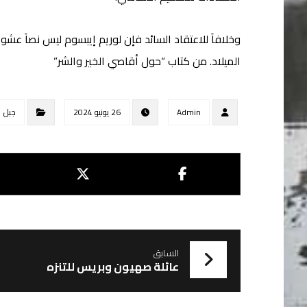
وخلافاَ للاعتقاد السائد فإن لوريم إيبسوم ليس نصاَ عشوائ
الميلاد. من كتاب “حول أقاصي الخير والشر”
Admin
26 يونيو 2024
جبل
السابق
عائلة صهيون وبريس للتنزه