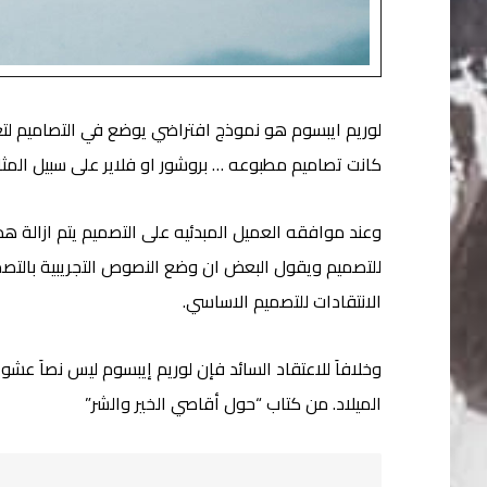
لوريم ايبسوم هو نموذج افتراضي يوضع في التصاميم لت
كانت تصاميم مطبوعه … بروشور او فلاير على سبيل المثا
وعند موافقه العميل المبدئيه على التصميم يتم ازالة ه
للتصميم ويقول البعض ان وضع النصوص التجريبية بالتص
الانتقادات للتصميم الاساسي.
وخلافاَ للاعتقاد السائد فإن لوريم إيبسوم ليس نصاَ عشوائ
الميلاد. من كتاب “حول أقاصي الخير والشر”