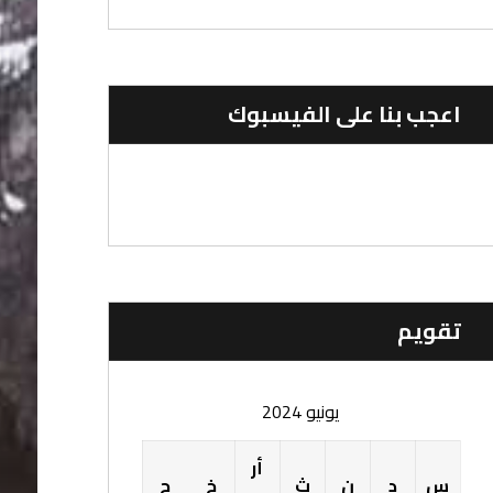
اعجب بنا على الفيسبوك
تقویم
يونيو 2024
أر
س
د
ن
ث
خ
ج