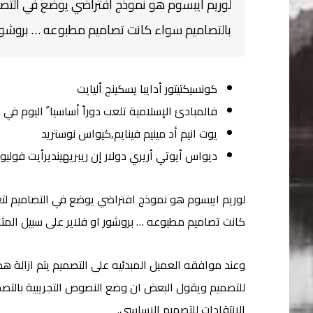
لوريم ايبسوم هو نموذج افتراضي يوضع في التص
بالتصاميم سواء كانت تصاميم مطبوعه … بروشور ا
كونسيكتيتور أدايبا يسكينج أليايت
فالمبادئ الإسلامية تلعب دوراً أساسيا ً اليوم في ب
يوت انيم أد مينيم فينايم,كيواس نوستريد
ديواس أيوتي أريري دولار إن ريبريهينديرأيت فولي
لوريم ايبسوم هو نموذج افتراضي يوضع في التصاميم لت
كانت تصاميم مطبوعه … بروشور او فلاير على سبيل المثا
وعند موافقه العميل المبدئيه على التصميم يتم ازالة ه
للتصميم ويقول البعض ان وضع النصوص التجريبية بالتص
الانتقادات للتصميم الاساسي.