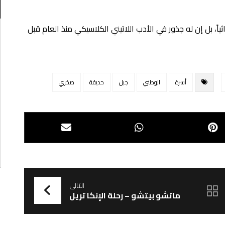
ياً، بل إن له جذور في الأدب اللاتيني الكلاسيكي منذ العام قبل
أسرة
الوطني
جبل
حديقة
صخري
التالى
ماتشو بيتشو – رحلة الإنكا تريل