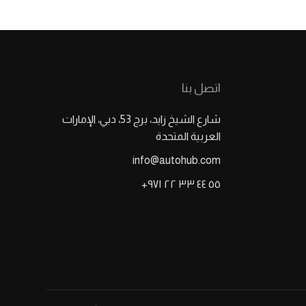
اتصل بنا
شارع الشيخ زايد، برج 53، دبي، الإمارات
العربية المتحدة
info@autohub.com
٥٥ ٤٤ ٣٣ ٢٢ ٩٧١+