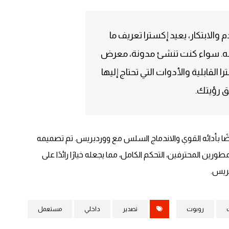
 والابتكار، يعيد إكسترا تعريف ما
له. سواء كنت تنشئ مدونة، معرض
 القابلية والأدوات التي تحتاج إليها
ق رؤيتك.
ضًا بأدائه القوي والاندماج السلس مع ووردبريس. تم تصميمه
ين المحترفين، التحكم الكامل، مما يجعله خيارًا رائدًا على
بريس.
روبوت
تصدير
داخلي
مستعمل