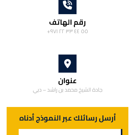
رقم الهاتف
٥٥ ٤٤ ٣٣ ٢٢ ٩٧١+
عنوان
جادة الشيخ محمد بن راشد – دبي
أرسل رسائلك عبر النموذج أدناه