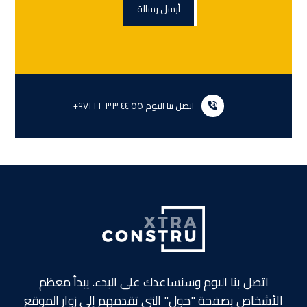
اتصل بنا اليوم ٥٥ ٤٤ ٣٣ ٢٢ ٩٧١+
اتصل بنا اليوم وسنساعدك على البدء. يبدأ معظم
الأشخاص بصفحة "حول" التي تقدمهم إلى زوار الموقع