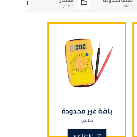
طبعة محدودة
قمصان
حصري
3 منتج
3 منتج
3 منتج
باقة غير محدودة
ملابس
قراءة المزيد