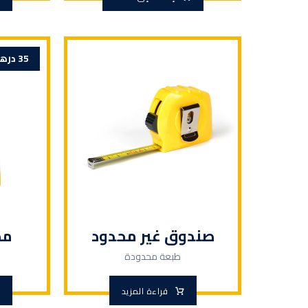
35
دره
صندوق غير محدود
مج
طبعة محدودة
قراءة المزيد