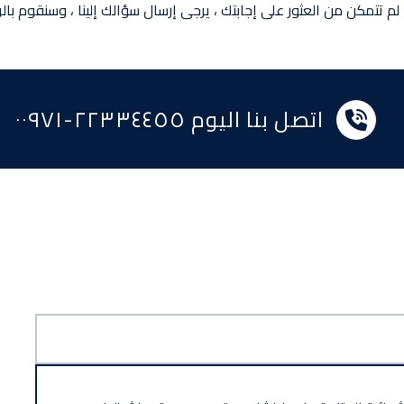
 لم تتمكن من العثور على إجابتك ، يرجى إرسال سؤالك إلينا ، وسنقوم 
اتصل بنا اليوم ٢٢٣٣٤٤٥٥-٠٠٩٧١