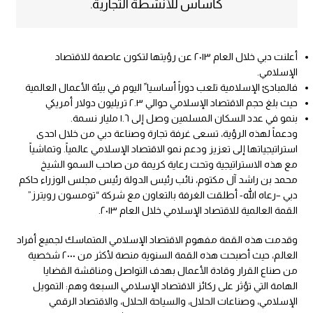
كأساس للأنشطة التجارية.
أعلنت دبي خلال العام ٢٠١٣ عن رؤيتها لتكون عاصمة للاقتصاد
الإسلامي.
فالمبادئ الإسلامية تلعب دوراً أساسيا ً اليوم في بيئة الأعمال العالمية
حيث بلغ حجم الاقتصاد الإسلامي حوالي ٢.٣ تريليون دولار أمريكي
بنمو في عدد السكان المسلمين وصل إلى ١.٦ مليار نسمة.
ودعماً لهذه الرؤية، تسعى غرفة تجارة وصناعة دبي من خلال احدى
استراتيجياتها إلى تعزيز ودعم نمو الاقتصاد الإسلامي عالمياً. وتماشياً
مع هذه الاستراتيجية وتحت رعاية كريمة من صاحب السمو الشيخ
محمد بن راشد آل مكتوم، نائب رئيس الدولة رئيس مجلس الوزراء حاكم
دبي –رعاه الله- أطلقت الغرفة بالتعاون مع شركة “تومسون رويترز”
القمة العالمية للاقتصاد الإسلامي خلال العام ٢٠١٣.
وقدمت هذه القمة مفهوم الاقتصاد الإسلامي المتماسك لجميع أفراد
العالم، حيث أصبحت هذه القمة السنوية منصة لأكثر من ٢٠٠٠ شخصية
من صناع القرار وقادة الأعمال بهدف التواصل ومناقشة القضايا
الهامة التي تؤثر على ركائز الاقتصاد الإسلامي السبعة وهم: التمويل
الإسلامي، وصناعات الحلال، والسياحة الحلال، والاقتصاد الرقمي