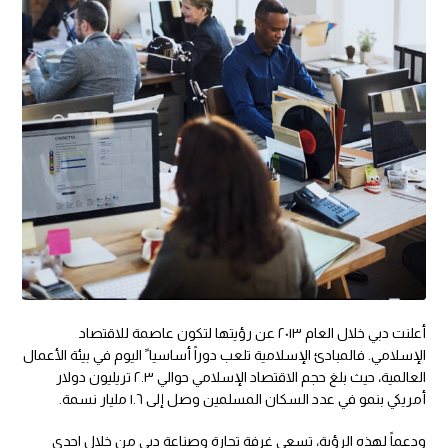
أعلنت دبي خلال العام ٢٠١٣ عن رؤيتها لتكون عاصمة للاقتصاد
الإسلامي. فالمبادئ الإسلامية تلعب دوراً أساسيا ً اليوم في بيئة الأعمال
العالمية، حيث بلغ حجم الاقتصاد الإسلامي حوالي ٢.٣ تريليون دولار
أمريكي بنمو في عدد السكان المسلمين وصل إلى ١.٦ مليار نسمة.
ودعماً لهذه الرؤية، تسعى غرفة تجارة وصناعة دبي من خلال احدى