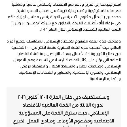
استراتيجياتها إلى تعزيز ودعم نمو الاقتصاد الإسلامي عالمياً. وتماشياً
مع هذه الاستراتيجية وتحت رعاية كريمة من صاحب السمو الشيخ
محمد بن راشد آل مكتوم، نائب رئيس الدولة رئيس مجلس الوزراء حاكم
دبي –رعاه الله- أطلقت الغرفة بالتعاون مع شركة “تومسون رويترز”
القمة العالمية للاقتصاد الإسلامي خلال العام ٢٠١٣.
وقدمت هذه القمة مفهوم الاقتصاد الإسلامي المتماسك لجميع أفراد
العالم، حيث أصبحت هذه القمة السنوية منصة لأكثر من ٢٠٠٠ شخصية
من صناع القرار وقادة الأعمال بهدف التواصل ومناقشة القضايا
الهامة التي تؤثر على ركائز الاقتصاد الإسلامي السبعة وهم: التمويل
الإسلامي، وصناعات الحلال، والسياحة الحلال، والاقتصاد الرقمي
الإسلامي، والفنون الإسلامية، والمعايير والشهادات الإسلامية،
والتعاليم الإسلامية.
وستستضيف دبي خلال الفترة ١١-١٢ أكتوبر ٢٠١٦
الدورة الثالثة من القمة العالمية للاقتصاد
الإسلامي، حيث ستركز القمة على المسؤولية
الاجتماعية ومفهوم الأوقاف ومبادئ العمل الخيري