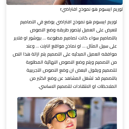
لوريم ايبسوم هو نموذج افتراضيr
لوريم ايبسوم هو نموذج افتراضي يوضع في التصاميم
لتعرض على العميل ليتصور طريقه وضع النصوص
بالتصاميم سواء كانت تصاميم مطبوعه … بروشور او فلاير
على سبيل المثال … او نماذج مواقع انترنت … وعند
موافقه العميل المبدئيه على التصميم يتم ازالة هذا النص
من التصميم ويتم وضع النصوص النهائية المطلوبة
للتصميم ويقول البعض ان وضع النصوص التجريبية
بالتصميم قد تشغل المشاهد عن وضع الكثير من
الملاحظات او الانتقادات للتصميم الاساسي.