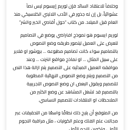
وخلافاَ للاعتقاد السائد فإن لوريم إيبسوم ليس نصاَ
عشوائياً، بل إن له جذور في الأدب اللاتيني الكلاسيكي منذ
العام قبل الميلاد. من كتاب “حول أقاصي الخير والشر”
لوريم ايبسوم هو نموذج افتراضي يوضع في التصاميم
لتعرض على العميل ليتصور طريقه وضع النصوص
بالتصاميم سواء كانت تصاميم مطبوعه … بروشور او فلاير
على سبيل المثال … او نماذج مواقع انترنت … وعند
موافقه العميل المبدئيه على التصميم يتم ازالة هذا النص
من التصميم ويتم وضع النصوص النهائية المطلوبة
للتصميم ويقول البعض ان وضع النصوص التجريبية
بالتصميم قد تشغل المشاهد عن وضع الكثير من
الملاحظات او الانتقادات للتصميم الاساسي.
من المتوقع أن يتيح ذلك نطاقًا واسعًا من التحقيقات عبر
مجالات علم الفلك وعلم الكونيات ، مثل مراقبة النجوم
الأولى وتكوين النجم الأول.