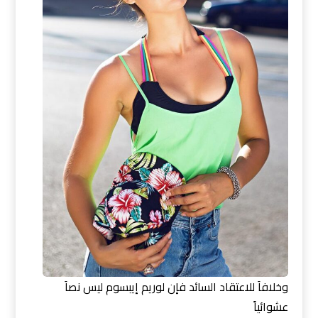
وخلافاَ للاعتقاد السائد فإن لوريم إيبسوم ليس نصاَ
عشوائياً