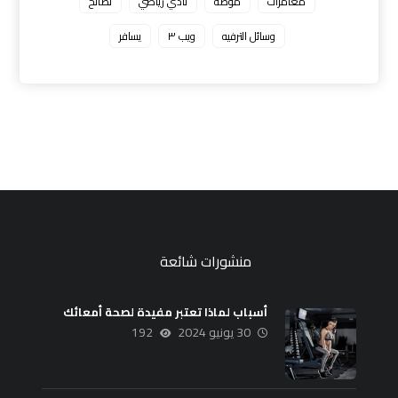
مغامرات
موضة
نادي رياضي
نصائح
وسائل الترفيه
ويب ٣
يسافر
منشورات شائعة
أسباب لماذا تعتبر مفيدة لصحة أمعائك
30 يونيو 2024
192