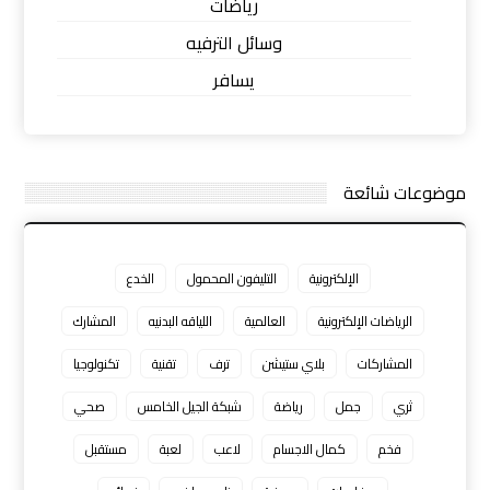
رياضات
وسائل الترفيه
يسافر
موضوعات شائعة
الإلكترونية
التليفون المحمول
الخدع
الرياضات الإلكترونية
العالمية
اللياقه البدنيه
المشارك
المشاركات
بلاي ستيشن
ترف
تقنية
تكنولوجيا
ثري
جمل
رياضة
شبكة الجيل الخامس
صحي
فخم
كمال الاجسام
لاعب
لعبة
مستقبل