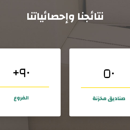
نتائجنا وإحصائياتنا
+
٩٠
٥٠
بذلك.
مخازننا في عام واحد!
ونوا مخطئين ونحن فخورون
يتم تخزين أكثر من ٥٠٠٠٠
أكثر من ١٧٠٠ عميل سعيد لا يمكن أن
مستودع التخزين
يمكن أن يكون مخطئا!
الفروع
صناديق مخزنة