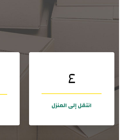
٤
أخرى
يك
تم نقل أكثر من ٤٢٨٠ منزلًا إلى وجهة
هذا غير معقول!
لا 
انتقل إلى المنزل