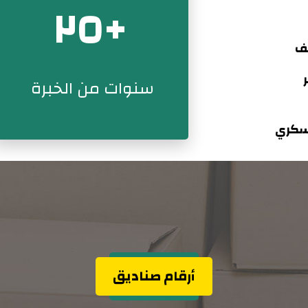
+٢٥
ف
سنوات من الخبرة
عسكري
أرقام صنادیق