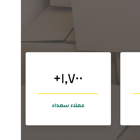
+
١,٧٠٠
لدينا ٩٣ فرعا في جميع أنحاء العالم!
 صندوق في
الفروع
عملاء سعداء