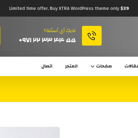
Limited time offer, Buy XTRA WordPress theme only
$39
لديك أي أسئلة؟
۵۵ ۴۴ ۳۳ ۲۲ ۹۷۱+
قالات
صفحات
المتجر
اتصال