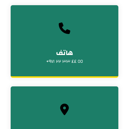
هاتف
٥٥ ٤٤ ٣٣ ٢٢ ٩٧١+