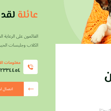
عائلة
لقد 
القائمون على الرعاية 
الكلاب وجليسات الحيوا
معلومات ال
٣٤٤٥٤ ٩٧١ / ٢٢٣٣٤٤٥٥ ٩٧١
ن
اتصال لن
ترونيًا