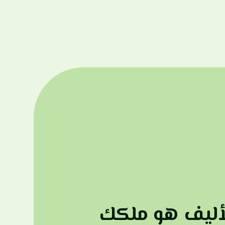
لأليف هو ملكك