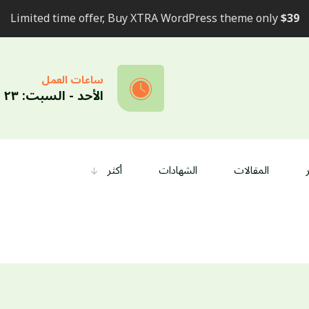
Limited time offer, Buy XTRA WordPress theme only
$39
ساعات العمل
الأحد - السبت: ٢٣ - ٠٩
المقالات
الشهادات
أكثر